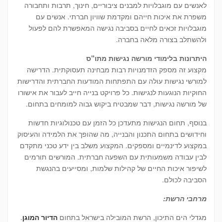
לאנשים עם מוגבלויות למבנים ציבוריים, חינוך, תרבות ותחבורה
משפרת את איכות חייהם ומקדמת שוויון חברתי. אנשים עם
מוגבלויות זכאים לחיים בסביבה נגישה המאפשרת להם לפעול
ולהשתלב בצורה מלאה בחברה.
היתרונות בלימודי מורשה נגישות מתו"ס
מקצוע זה מספק הזדמנויות רבות מבחינה תעסוקתית. הדרישה
למורשי נגישות עולה עם התפתחות המודעות החברתית והדרישות
החוקיות הנוגעות לנגישות. כל פרויקט בנייה חייב לעבור את אישורו
של מורשה נגישות, דבר שמבטיח ביקוש גבוה למומחים בתחום.
בנוסף, תחום הנגישות מתעדכן כל הזמן עם טכנולוגיות חדשות
וחידושים בתחום התכנון והבנייה, מה שהופך את הלמידה והעיסוק
במקצוע לדינמיים ומספקים. המקצוע משלב בין ידע טכני מתקדם
לבין עבודה משמעותית עם השפעה חברתית. המורשים תורמים
לשיפור איכות החיים של קהילות שלמות, ומסייעים בהנגשת
הסביבה לכולם.
מרחבי הרשת:
מגדלי הים התיכון, הרשת המובילה בישראל בתחום
הדיור המוגן
.