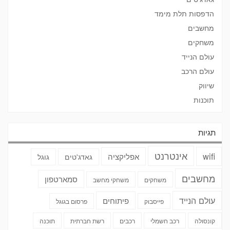
הדפסות תלת מימד
מחשבים
משחקים
עולם הנייד
עולם הרכב
שיווק
תוכנות
תגיות
אינטרנט
wifi
אפליקציה
גאדג'טים
גוגל
מחשבים
סמארטפון
משחקים
משחקי מחשב
עולם הנייד
פיתוחים
פייסבוק
פרסום בגוגל
קונסולה
רכב חשמלי
רכבים
רשת חברתית
תוכנה