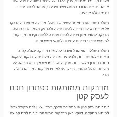
שלכם נקי ומינימליסטי, עדיף ללכת על עיצוב פשוט עם צבע אחד
או שניים. אם מדובר במותג צעיר וצבעוני, אפשר לבחור עיצוב
דינמי ומלא אנרגיה.
השלב השני הוא התאמה לשימוש בפועל. מדבקה שנועדה להדבקה
על אריזת משלוח צריכה להיות חזקה ולהחזיק מעמד גם בתנועה.
מדבקה למוצר מזון צריכה להיות עמידה ללחות וקירור. מדבקות
לשימוש חיצוני צריכות עמידות לתנאי שמש ומים.
השלב השלישי הוא גודל וצורה. לפעמים מדבקה עגולה קטנה
נראית אלגנטית יותר, ולפעמים מדבקה מלבנית עם מקום לטקסט
נותנת פתרון מעשי יותר. עדיף לחשוב מראש איך היא תיראה על
האריזה או על המוצר, כדי שהיא לא תיראה קטנה מדי או גדולה
מדי.
מדבקות ממותגות כפתרון חכם
לעסק קטן
אם אתם עסק קטן או בתחילת הדרך, ייתכן שאין לכם תקציב גדול
למיתוג מתקדם. דווקא כאן מדבקות ממותגות יכולות לתת קפיצה