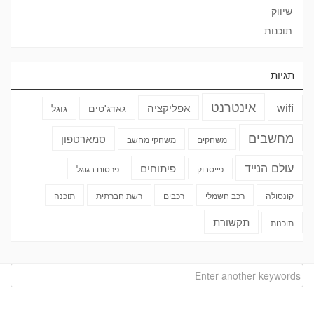
שיווק
תוכנות
תגיות
אינטרנט
wifi
אפליקציה
גאדג'טים
גוגל
מחשבים
סמארטפון
משחקים
משחקי מחשב
עולם הנייד
פיתוחים
פייסבוק
פרסום בגוגל
קונסולה
רכב חשמלי
רכבים
רשת חברתית
תוכנה
תקשורת
תוכנות