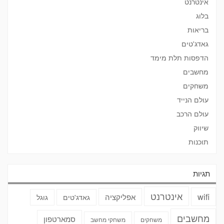
אינטרנט
בלוג
בריאות
גאדג'טים
הדפסות תלת מימד
מחשבים
משחקים
עולם הנייד
עולם הרכב
שיווק
תוכנות
תגיות
אינטרנט
wifi
אפליקציה
גאדג'טים
גוגל
מחשבים
סמארטפון
משחקים
משחקי מחשב