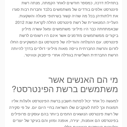
בתחילת דרכה, כמספר חודשים לאחר הקמתה, מנתה רשת
פינטרסט אלפים בודדים של משתמשים בלבד וחברות רבות סגרו
את דלתותיהן בכל מה שהיה קשור בשיתופי פעולה והשקעות.
העלייה המטאורית של רשת פינטרסט החלה לקראת שנת 2012
שבאמתחתה כבר היו מיליוני משתמשים ומעל עשרה מיליון
ביקורים ממשתמשים מזדמנים אשר אינם היו רשומים לרשת
פינטרסט. עם ההצלחה והגדילה של פינטרסט גם המשקיעים החלו
לזרום והרשת החברתית גייסה מאות מיליוני דולרים בדרך להיותה
הרשת החברתית השלישית בגודלה אחרי פייסבוק וטוויטר.
מי הם האנשים אשר
משתמשים ברשת הפינטרסט?
למעשה כל אחד יכול לפתוח חשבון ברשת הפינטרסט ולעלות אליו
תמונות וכך לתת לעוקבים שלו השראה בחיי היום יום. על פי סקירה
של רשת פינטרסט הנושאים החמים ביותר בהם עוסקים פרופילים
בפינטרסט הם אומנות, יצירה, אופנה ומזון והם בעיקר של יוצרים
ובלוגרים העוסקים בנושאים הללו.