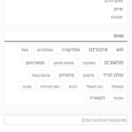
עולם הרכב
שיווק
תוכנות
תגיות
אינטרנט
wifi
אפליקציה
גאדג'טים
גוגל
מחשבים
סמארטפון
משחקים
משחקי מחשב
עולם הנייד
פיתוחים
פייסבוק
פרסום בגוגל
קונסולה
רכב חשמלי
רכבים
רשת חברתית
תוכנה
תקשורת
תוכנות