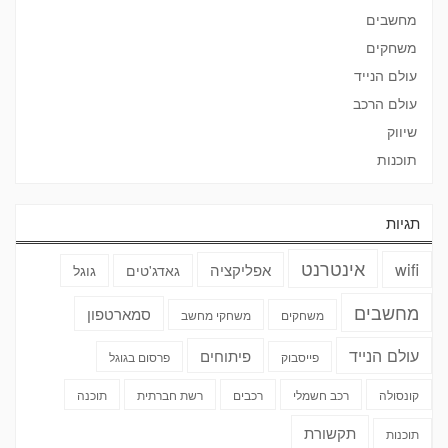
מחשבים
משחקים
עולם הנייד
עולם הרכב
שיווק
תוכנות
תגיות
אינטרנט
wifi
אפליקציה
גאדג'טים
גוגל
מחשבים
סמארטפון
משחקים
משחקי מחשב
עולם הנייד
פיתוחים
פייסבוק
פרסום בגוגל
קונסולה
רכב חשמלי
רכבים
רשת חברתית
תוכנה
תקשורת
תוכנות