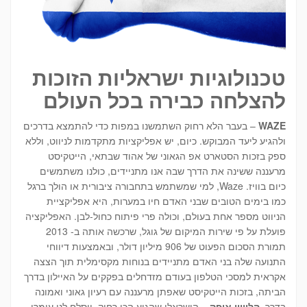
טכנולוגיות ישראליות הזוכות
להצלחה כבירה בכל העולם
WAZE
– בעבר הלא רחוק השתמשנו במפות כדי להתמצא בדרכים
ולהגיע ליעד המבוקש. כיום, יש אפליקציות מתקדמות לניווט, וללא
ספק בזכות הסטארט אפ הגאוני של אהוד שבתאי, הייטקיסט
מרעננה ששינה את הדרך שבה אנו מתניידים, כולנו משתמשים
כיום בוויז. Waze, למי שמשתמש בתחבורה ציבורית או הולך ברגל
כמו בימים הטובים שבני האדם חיו במערות, היא אפליקציית
הניווט מספר אחת בעולם, וכולה פרי פיתוח כחול-לבן. האפליקציה
פועלת על פי שירות המיקום של גוגל, שרכשה אותה ב- 2013
תמורת הסכום הפעוט של 906 מיליון דולר, ובאמצעות דיווחי
התנועה שלה בני האדם מתניידים בנוחות מקסימלית תוך הצצה
אקראית למסכי הטלפון בעודם מזדחלים בפקקים על האיילון בדרך
הביתה, בזכות הייטקיסט שאפתן מרעננה עם רעיון גאוני ואמונה
בדרך.
הלוויין אופק –
הישראלי שהגיע הכי רחוק, ויסלח לנו עומרי