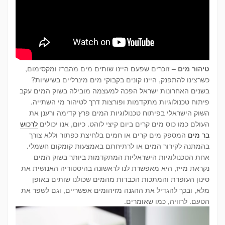
טיהור מים –
זוכרים שפעם היינו שותים מים מהברז ומקסימום,
כשרצינו להתפנק, היינו קונים בקבוקי מים מינרליים בשישיות?
בשנים האחרונות ישראל הפכה למעצמה מובילה בשוק המים עקב
פיתוח טכנולוגיות מתקדמות ופורצות דרך לטיהור מי השתייה.
השוק הישראלי בפיתוח טכנולוגיות המים פרץ קדימה ורענן את
העולם כמו כוס מים קרים ביום קיצי לוהט. כיום, אנו יכולים
לרכוש
בר מים
המספק מים קרים או חמים בלחיצת כפתור וללא צורך
בהמתנה לקירור המים או לרתיחתם באמצעות קומקום חשמלי.
אחת הטכנולוגיות הישראליות המתקדמות ביותר בשוק המים
נקראת מייז, היא מאפשרת לנו לראשונה בהיסטוריה האנושית את
סינון העופרת והמתכות הכבדות מהמים שכולנו שותים באופן
מלא, ובכך להגדיל את ההגנה מזיהומים אפשריים, וגם לשפר את
הטעם. לרוויה, כמו שאומרים.