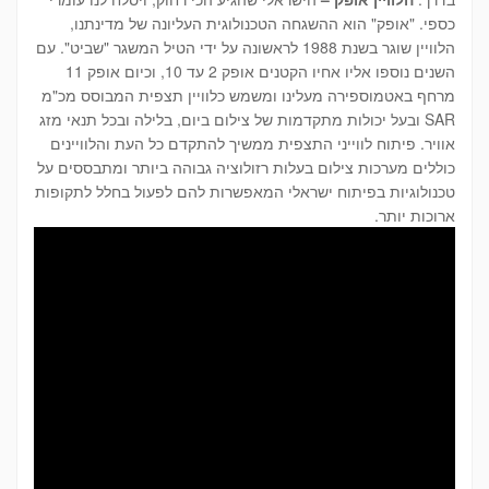
כספי. "אופק" הוא ההשגחה הטכנולוגית העליונה של מדינתנו,
הלוויין שוגר בשנת 1988 לראשונה על ידי הטיל המשגר "שביט". עם
השנים נוספו אליו אחיו הקטנים אופק 2 עד 10, וכיום אופק 11
מרחף באטמוספירה מעלינו ומשמש כלוויין תצפית המבוסס מכ"מ
SAR ובעל יכולות מתקדמות של צילום ביום, בלילה ובכל תנאי מזג
אוויר. פיתוח לווייני התצפית ממשיך להתקדם כל העת והלוויינים
כוללים מערכות צילום בעלות רזולוציה גבוהה ביותר ומתבססים על
טכנולוגיות בפיתוח ישראלי המאפשרות להם לפעול בחלל לתקופות
ארוכות יותר.