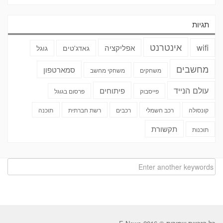
תגיות
אינטרנט
wifi
אפליקציה
גאדג'טים
גוגל
מחשבים
סמארטפון
משחקים
משחקי מחשב
עולם הנייד
פיתוחים
פייסבוק
פרסום בגוגל
קונסולה
רכב חשמלי
רכבים
רשת חברתית
תוכנה
תקשורת
תוכנות