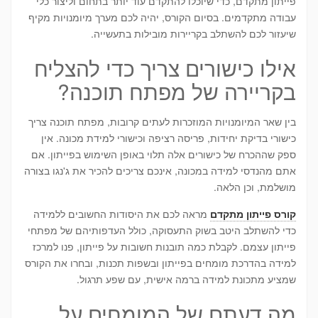
פייתון מתקדם, כדי שיוכלו להתקדם עוד יותר בתחום וליצור כלי
עבודה מתקדמים. בסיום הקורס, יהיה לכם מערך מיומנויות מקיף
שיעזור לכם להשתלב בקריירות מובילות בתעשייה.
אילו כישורים צריך כדי להצליח
בקריירה של מפתח תוכנה?
בין שאר המיומנויות המוזכרות לעתים קרובות, מפתח תוכנה צריך
כישורי בדיקת יחידות, פריסה רציפה וכישורי למידת מכונה. אין
ספק שההכרח של כישורים אלה תלוי באופן השימוש בפייתון. אם
אתם מהנדסי למידה במכונה, אינכם צריכים להכיר את ג'נגו בצורה
מושלמת, וכן הלאה.
קורס פייתון מתקדם
מראה לכם את היסודות החשובים ללמידה
כדי להשתלב היטב בשוק התעסוקה, כולל העדפותיהם של מפתחי
פייתון עצמם. לקבלת כמה תובנות חשובות על פייתון, פנו למרכז
למידה בהדרכת מומחים בפייתון ובשפות תכנות, ובחרו את הקורס
שמציע מתכונת למידה ברמה אישית, עם שפע תרגול.
מה דעתם של המומחים על