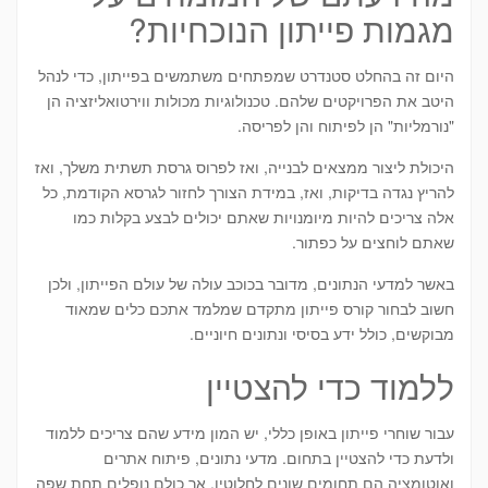
מגמות פייתון הנוכחיות?
היום זה בהחלט סטנדרט שמפתחים משתמשים בפייתון, כדי לנהל
היטב את הפרויקטים שלהם. טכנולוגיות מכולות ווירטואליזציה הן
"נורמליות" הן לפיתוח והן לפריסה.
היכולת ליצור ממצאים לבנייה, ואז לפרוס גרסת תשתית משלך, ואז
להריץ נגדה בדיקות, ואז, במידת הצורך לחזור לגרסא הקודמת, כל
אלה צריכים להיות מיומנויות שאתם יכולים לבצע בקלות כמו
שאתם לוחצים על כפתור.
באשר למדעי הנתונים, מדובר בכוכב עולה של עולם הפייתון, ולכן
חשוב לבחור קורס פייתון מתקדם שמלמד אתכם כלים שמאוד
מבוקשים, כולל ידע בסיסי ונתונים חיוניים.
ללמוד כדי להצטיין
עבור שוחרי פייתון באופן כללי, יש המון מידע שהם צריכים ללמוד
ולדעת כדי להצטיין בתחום. מדעי נתונים, פיתוח אתרים
ואוטומציה הם תחומים שונים לחלוטין, אך כולם נופלים תחת שפה