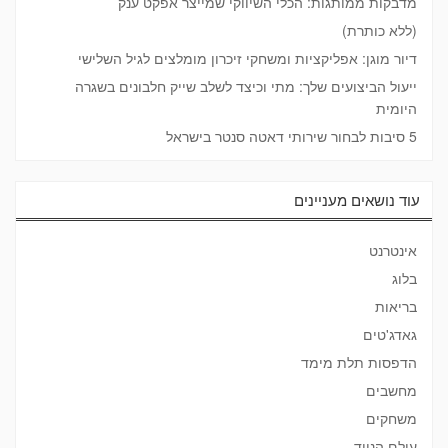
מדבקות ממותגות: הכלי השיווקי שמייצר אפקט ענק
(ללא כותרת)
דיור מוגן: אפליקציות ומשחקי זיכרון מומלצים לגיל השלישי
ייעול הביצועים שלך: מתי וכיצד לשלב שייק חלבונים בשגרה
היומית
5 סיבות לבחור שירותי דאטה סנטר בישראל
עוד נושאים מעניינים
אינטרנט
בלוג
בריאות
גאדג'טים
הדפסות תלת מימד
מחשבים
משחקים
עולם הנייד