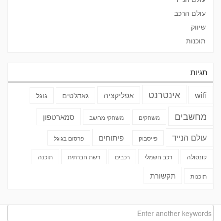
עולם הרכב
שיווק
תוכנות
תגיות
אינטרנט
wifi
אפליקציה
גאדג'טים
גוגל
מחשבים
סמארטפון
משחקים
משחקי מחשב
עולם הנייד
פיתוחים
פייסבוק
פרסום בגוגל
קונסולה
רכב חשמלי
רכבים
רשת חברתית
תוכנה
תקשורת
תוכנות