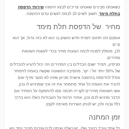
כשאנחנו מבינים שאנחנו צריכים לבצע הזמנה
שירותי הדפסה
בתלת מימד
, חשוב לשים לב לכמה דגשים טרם ההזמנה.
מחיר של הדפסת תלת מימד
אומנם זהו תחום יחסית חדש והשוק בו הוא לא כזה גדול, אך הוא
קיים.
לכן, מומלץ לפנות לכמה הצעות מחיר בכדי לעשות השוואת
מחירים.
מניסיון, תמיד ישנם הבדלים בין המחירים וזה יכול להגיע להבדלים
של 50% יותר זול / יקר, מהסיבה הפשוטה שקשה באמת לתמחר
מודל להדפסה בהזמנה אישית מכיוון שזהו לא מוצר מדף ואם
להגיד את האמת כל אחד מתמחר את זה איך שמרגיש לו נכון.
עשו השוואת מחירים לקנייה חכמה ונסו להתמקח על המחיר אם
הדבר מרגיש לכם נכון, אחוזי הרווח על העבודות האלו הוא בדרך
כלל גבוה ולכן יש לנותן השירות מאיפה לקצץ.
זמן המתנה
כל אחד עובד בקצב שלו, יש כאלה שיתנו לכם שירות מהיר יותר ויש