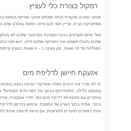
רמקול בצורת כלי לעציץ
אנחנו יוצאים מנקודת הנחה שאתם אוהבי-מוזיקה,וכמעט בא
אסתטיקת הבית, עדיין חסר לכם איזה רמקול-גאדג'ט שלא צר
אולי אתם מארחים בגינה ומערכת הסראונד שלכם לא מותקנת
הסוללות עד 10 שעות, זמן טעינה כ – 4 שעות. בעציץ קיימת אפשרות להדליק את נורות הלד, מה שהופך את הבילוי בגינה לנעים, שליו ורגוע.
אזעקת חיישן לדליפת מים
מי לא מכיר את הימים האלה שמרקורי כנראה נמצא בנסיגה,
באמצע הלילה, התעוררתם בבוקר וכל השירותים מוצפים? עם 
באזורים עם פוטנציאל דליפת מים כמו: חדרי אמבטיה, שיר
צינור, אפילו בתוך הארון של המטבח. שימוש בחיישן לדליפת 
אותו באזורים מועדים לפורענות, עם נגיעה לרצפה שיכול ל