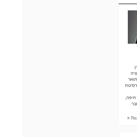
ן
יה
תואר
רסיטת
 חיפה,
בר
Re