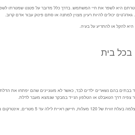
ל מטרתם היא לשפר את חיי המשתמש. בדרך כלל מדובר על פטנט שמטרתו לשפ
גאדג'טים יכולים להיות רעיון מצוין למתנה או סתם פינוק עבור אדם קרוב.
יא להקל או להתריע על בעיה.
ד בבתים בהם נשארים ילדים לבד, כאשר לא מעוניינים שהם יפתחו את הדלת 
ר צפיה דרך הטאבלט או הטלפון הנייד במבקר שנמצא מעבר לדלת.
לפעמון מס' פונקציות כמו צלצול רם של כ – 90 דציבלים, מצלמה בעלת זווית של 120 מעלות, חיישן ראיית לי