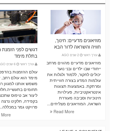
מוזיאונים מדעיים: חינוך,
חוויה והשראה לדור הבא
דגשים לפני הזמנת 
עורך ראשי
2 שנים AGO
בתלת מימד
מוזיאונים מדעיים מהווים מרחב
עורך ראשי
6 שנים AGO
ייחודי שבו ילדים ובני נוער
עולם ההזמנות בהדפס
יכולים לחקור, ללמוד ולגלות את
מימד הוא עולם רחב, ש
עולמות המדע בצורה חווייתית
משמש אותנו למגוון ר
ומרתקת. באמצעות תצוגות
תחומים בתעשייה.חלקי
אינטראקטיביות, פעילויות
ליצור אב טיפוס שתכננ
חינוכיות וסביבה מעוררת
בקפידה, חלקינו נרצה 
השראה, המוזיאונים מצליחים...
פרויקט גמר במכללה...
Read More
 More