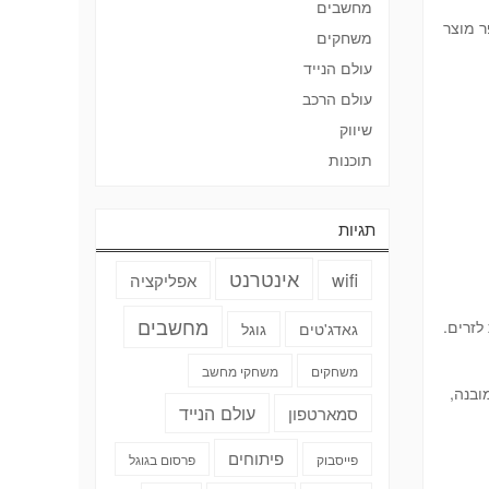
מחשבים
ר מוצר
משחקים
עולם הנייד
עולם הרכב
שיווק
תוכנות
תגיות
אינטרנט
wifi
אפליקציה
מחשבים
לזרים.
גאדג'טים
גוגל
משחקים
משחקי מחשב
לה עד 5 מטרים, אינטרקום מובנה,
עולם הנייד
סמארטפון
פיתוחים
פייסבוק
פרסום בגוגל