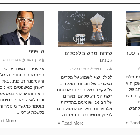
שי פניני
הדפסה
שירותי מחשוב לעסקים
קטנים
עורך ראשי
6 שנים AGO
שי פניני – משרד עורכי די
עורך ראשי
9 שנים AGO
המתמחה בתחומי הרגולצ
ת תלת
לכולנו יצא לשמוע על מקרים
והקמעונאות. פניני, בעל 
כן הוא
מצערים של חברות ותאגידים
ראשון במשפטים מאוניב
חב של
ש"נעקצו" בשל חורים באבטחת
חיפה ותואר שני במשפט
נו נרצה
רשת המידע שלהם. מקרים
וטכנולוגיה מאוניברסיטת
ו
עליהם אנו שומעים בתדירות,
מוסמך כמגשר מוסמך וח
להגיש
אלו אודות האקרים שמצליחים
בלשכת עורכי...
לפרוץ ולחשוף סודות מדינה...
ad More
Read
Read More