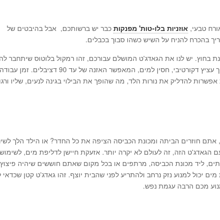
ורח טבעי,
אוזניות בלו-טות' מפנקות
כבר יש ברשותכם, אבל בהיבטים של
יך בהכרח להניח על השיש כשהו סבוך בכבלים.
 בחוץ. יש לנו את הגאדג'ט המושלם עבורכם, זהו רמקול בלוטוס שיתחבר לה
שלכם ותוכלו לשמוע את המוזיקה שלכם דרכו. הוא חבוי בתוך עציץ דקורטיבי, חסין למים, המאפשר האזנה של עד 90 דצ
 אתם חוזרים הביתה ומכונת הכביסה הציפה את כל החדר? או הילד הלך לשיר
הגאדג'ט הזה, זה לעולם לא יקרה יותר. אזעקת חיישן לדליפת מים, לשימוש
ותים, ליד מכונת הכביסה, מרתפים או בכל מקום שאתם חוששים שיהיה פיצוץ
מים יכול למנוע נזק נרחב ולהתריע לפני שהבית יוצף. זהו גאדג'ט קטן שכדאי
מנוע מכם הרבה עגמת נפש.