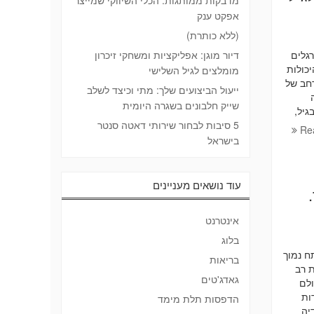
מדבקות ממותגות: הכלי השיווקי שמייצר
אפקט ענק
(ללא כותרת)
גלים
דיור מוגן: אפליקציות ומשחקי זיכרון
כולות
מומלצים לגיל השלישי
רחב של
ייעול הביצועים שלך: מתי וכיצד לשלב
שייק חלבונים בשגרה היומית
גיל,
5 סיבות לבחור שירותי דאטה סנטר
Re
בישראל
עוד נושאים מעניינים
אינטרנט
בלוג
מערכות מתח נמוך
בריאות
 רב
גאדג'טים
ולם
ות
הדפסות תלת מימד
יה