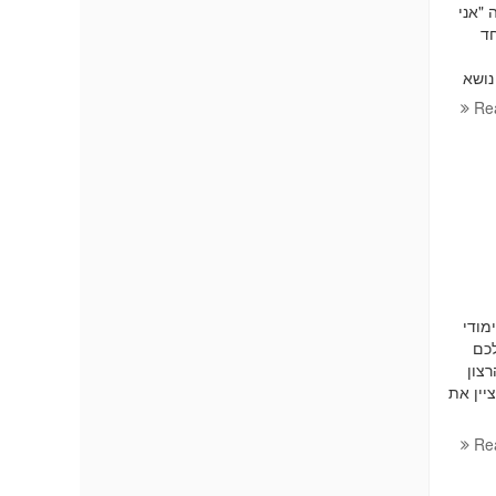
זה "אני
לה אחד
נה למה Machine Learning הוא נושא
Re
מודי
כם
צון
יין את
Re