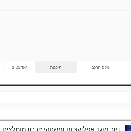
עולם הרכב
תוכנות
גאד'גטים
דיור מוגן: אפליקציות ומשחקי זיכרון מומלצים ל