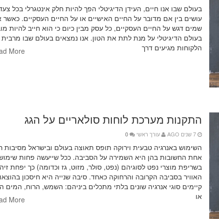
בעולם שבו אנו חיים, העידן הדיגיטלי הפך להיות חלק אינטגרלי בכל צעד
עושים בין אם מדובר על החיים האישיים או על החיים העסקיים. כאשר א
שמים דגש על החיים העסקיים, כל עסק מבין כיום כי הוא חייב להיות מוב
בעולם הדיגיטלי על מנת לתת את הטון. אנו נמצאים בעולם שבו מרבית
הלקוחות מגיעים דרך
ad More
התקנות מערכת לוחות סולאריים על הגג
7 שנים AGO
עורך ראשי
0
השימוש באנרגיה טבעית וירוקה תופס תאוצה בעולם ובישראל מסיבות ר
אחת החשובות בהן היא השמירה על הסביבה. ככל שייעשה פחות שימוש
בשריפת מוצרי נפט לסוגיהם (נפט, סולר, מזוט, גז וכדומה) כך יפחת זיה
האוויר בסביבה הקרובה והרחוקה כאחד. סיבה שנייה היא חיסכון בהוצאו
קיימים סוגי אנרגיה שונים בלתי מתכלים ביניהם: השמש, הרוח, המים ה
או
ad More