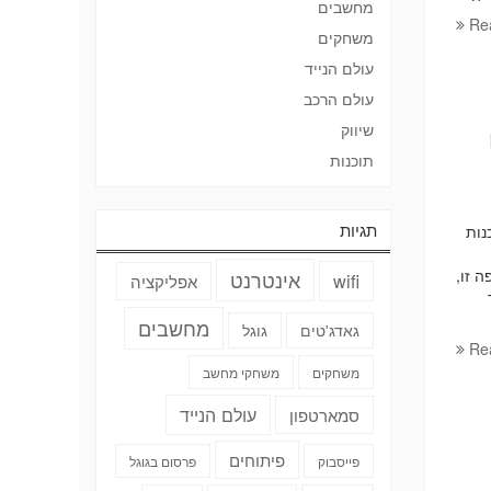
מחשבים
Re
משחקים
עולם הנייד
עולם הרכב
שיווק
תוכנות
תגיות
נות
 לשפה זו,
אינטרנט
wifi
אפליקציה
מחשבים
גאדג'טים
גוגל
Re
משחקים
משחקי מחשב
עולם הנייד
סמארטפון
פיתוחים
פייסבוק
פרסום בגוגל