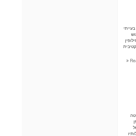
בעייתי
וש
לופין
קטיבית
Re
טה
א רחפן
ל
תיו