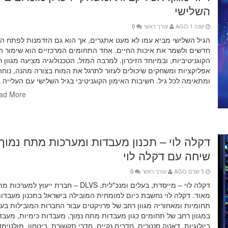
השלישי
שנה 1 AGO
עורך ראשי
0
הגיל השלישי מביא עמו לא מעט אתגרים, אך הוא גם הזדמנות לפתח הר
חדשים ולשמר את איכות החיים. אחד התחומים המרכזיים הוא שימור הי
הקוגניטיביות, ובמיוחד הזיכרון. למרבה המזל, הטכנולוגיה מציעה מגוון 
אפליקציות ומשחקים שיכולים לעזור לתרגל את המוח בצורה מהנה, נוחה
ומתאימה לכל גיל. חשיבות האימון הקוגניטיבי בגיל השלישי עם העלייה ב
ad More
דקלה לוי – תכנון מעבדות ומערכות מתח נמוך.
שיחה עם דקלה לוי
5 שנים AGO
עורך ראשי
0
דקלה לוי – מייסדת, בעלים ומנכ"לית, DLVS – חברת ייעוץ ל
מאוד. דקלה לוי נחשבת כיום למומחית המובילה בישראל בתכנון מעבדות
תחומיות ומאחוריה מגוון רחב של פרויקטים עבור החברות המובילות בע
במגוון רחב של תחומים כגון מעבדות מתח נמוך, מעבדות כימיות, מעבד
ביולוגיות, דאטה סנטרים, חדרים נקיים, חדרי תקשורת, ביטחון, מולטימד