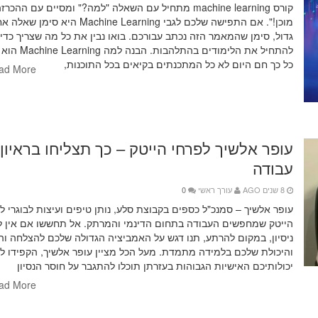
קורס machine learning מתחיל עם השאלה "למה?" ומסיים עם ההכר
מוכן!". אם התפישה שלכם לגבי Machine Learning היא סימן שא
גדול, סימן שהמאמר הזה נכתב עבורכם. בואו נבין את כל מה שצריך כדי
להתחיל את הלימודים בהתלהבות. הב
כל כך חם היום לא כל המתכנתים בקיאים בכל התוכנות,
ad More
עופר אלשיך לפרחי הייטק – כך תצליחו בראיון
עבודה
8 שנים AGO
עורך ראשי
0
עופר אלשיך – סמנכ"ל כספים בקבוצת סלע, נותן טיפים ועיצות לבוגרי לי
הייטק שמחפשים העבודה בתחום הדינמי והמרתק. אל תחששו אם אין ל
ניסיון, במקום להרתע, תנו דגש על האמביציה הגדולה שלכם להצלחה והר
והיכולת שלכם בלמידה מתמדת. מעל הכל מציין עופר אלשיך, הקפידו לצ
יכולותיכם האישיות הגבוהות בעזרתן תוכלו להתגבר על חוסר הנסיון
ad More