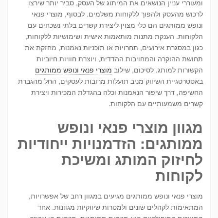
ומעוררי עניין הנושאים את המיתוג של העסק, סביר יותר שירצו
לרכוש מהעסק ולהפוך ללקוחות משלמים. לבסוף, מוצרי פנאי
ונופש ממותגים הם כלי מצוין ליצירת קשרים בלתי נשכחים עם
הלקוחות. הענקת מתנות מותאמות אישית ושימושיות ללקוחות,
כגון במסגרת אירועים, תחרויות או תוכניות נאמנות, מחזקת את
תחושת ההוקרה והמחויבות ההדדית, ויוצרת חוויות חיוביות
הקשורות למותג. לסיכום, שילוב
מוצרי פנאי ונופש ממותגים
באסטרטגיית השיווק מניב תועלות מרובות לעסקים, החל מהגברת
החשיפה, דרך שיפור הנאמנות וכלה בהגדלת המכירות ויצירת
קשרים משמעותיים עם הלקוחות.
מגוון מוצרי פנאי ונופש
ממותגים: הזדמנויות ייחודיות
לחיזוק המותג ומשיכת
לקוחות
מוצרי פנאי ונופש ממותגים מגיעים במגוון רחב של אפשרויות,
המתאימות לקהלים שונים ולמטרות שיווקיות מגוונות. אחד
המוצרים הפופולריים הוא מטקות ממותגות. מטקות הן אביזר