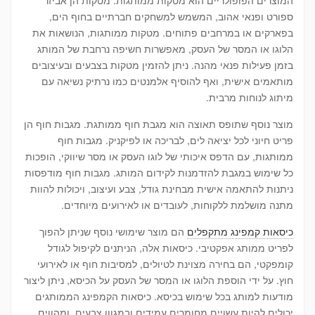
ספורט ופנאי אהוב, המשמש למשחקים חברתיים בחוף הים,
בפארקים או במרחבים פתוחים. מטקות ממותגות, הנושאות את
הלוגו או המסר של העסק, מאפשרות חשיפה נרחבת של המותג
בזמן פעילות פנאי מהנה. ניתן להזמין מטקות בצבעים ובעיצובים
מותאמים אישית, ואף להוסיף אלמנטים כמו נרתיק נשיאה עם
מיתוג לנוחות מרבית.
מוצר נוסף שתופס תאוצה הוא מגבת חוף ממותגת. מגבות חוף הן
פריט חיוני לכל יציאה לים, לבריכה או לפיקניק. מגבות חוף
ממותגות, עם הדפס איכותי של לוגו העסק או מסר שיווקי, הופכות
כל שימוש במגבת להזדמנות לקידום המותג. מגבות חוף מודפסות
ניתנות להתאמה אישית מבחינת גודל, צבע ועיצוב, ויכולות להוות
מתנה מושלמת ללקוחות, לעובדים או לאירועים מיוחדים.
כיסאות קמפינג מתקפלים
הם מוצר שימושי נוסף שניתן להפוך
לפריט ממותג אפקטיבי. כיסאות אלה, הניתנים לקיפול לגודל
קומפקטי, הם בחירה מצוינת לטיולים, למסיבות חוף או לאירועי
חוץ. על ידי הוספת הלוגו או המסר של העסק על הכיסא, ניתן ליצור
מודעות למותג בכל שימוש בכיסא. כיסאות הקמפינג הממותגים
יכולים להיות עשויים מחומרים עמידים ובמגוון צבעים, ומהווים