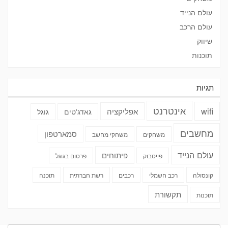
עולם הנייד
עולם הרכב
שיווק
תוכנות
תגיות
אינטרנט
wifi
אפליקציה
גאדג'טים
גוגל
מחשבים
סמארטפון
משחקים
משחקי מחשב
עולם הנייד
פיתוחים
פייסבוק
פרסום בגוגל
קונסולה
רכב חשמלי
רכבים
רשת חברתית
תוכנה
תקשורת
תוכנות