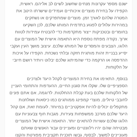
ישנם מספר עקרונות מנחים שחשוב לשים לב אליהם. ראשית,
הקפידו על בחירת מוצרים איכותיים ועמידים שישרתו היטב את
המטרה שלהם לאורך זמן. מוצרים שמתפרקים או נשחקים
במהירות עלולים לפגוע בתדמית המותג שלכם, לכן השקיעו
בחומרים ובטכניקות ייצור מתקדמות כדי להבטיח עמידות לטווח
ארוך. נקודה מפתח נוספת היא התאמה אישית של המוצרים עם
הלוגו, הצבעים והמסרים של המותג שלכם. עיצוב מושך העין ועקבי
יסייע בבניית זהות מותגית חזקה ובלתי נשכחת. הקפידו על איכות
ההדפסה או הרקמה כדי שהמיתוג שלכם יבלוט ויותיר רושם חיובי
על הלקוחות.
בנוסף, התאימו את בחירת המוצרים לקהל היעד ולצרכים
הספציפיים שלו. שקלו את סגנון החיים, ההעדפות והתחומי העניין
של הלקוחות שלכם בעת קבלת ההחלטות. לדוגמה, אם אתם פונים
לחובבי טיולים, מוצרי קמפינג ממותגים כמו כיסאות ושולחנות
מתקפלים יכולים להיות אפקטיביים במיוחד. לעומת זאת, אם קהל
היעד שלכם מורכב ממשפחות צעירות, מגבות חוף צבעוניות עם
הלוגו שלכם עשויות להתאים יותר. התאמה אישית של המוצרים
מבטיחה שהם יהיו רלוונטיים ומעניינים עבור האנשים שאתם
מעוניינים למשוך. לבסוף, גבשו תוכנית תקציבית מפורטת והקצו