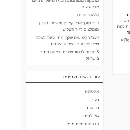
מדבקות ממותגות: הכלי השיווקי שמייצר
אפקט ענק
ית
(ללא כותרת)
חשוב
דיור מוגן: אפליקציות ומשחקי זיכרון
תוכנות
מומלצים לגיל השלישי
ח
ייעול הביצועים שלך: מתי וכיצד לשלב
Re
שייק חלבונים בשגרה היומית
5 סיבות לבחור שירותי דאטה סנטר
בישראל
עוד נושאים מעניינים
אינטרנט
בלוג
בריאות
גאדג'טים
הדפסות תלת מימד