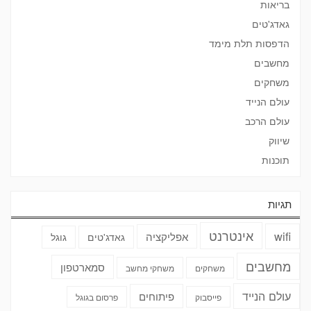
בריאות
גאדג'טים
הדפסות תלת מימד
מחשבים
משחקים
עולם הנייד
עולם הרכב
שיווק
תוכנות
תגיות
אינטרנט
wifi
אפליקציה
גאדג'טים
גוגל
מחשבים
סמארטפון
משחקים
משחקי מחשב
עולם הנייד
פיתוחים
פייסבוק
פרסום בגוגל