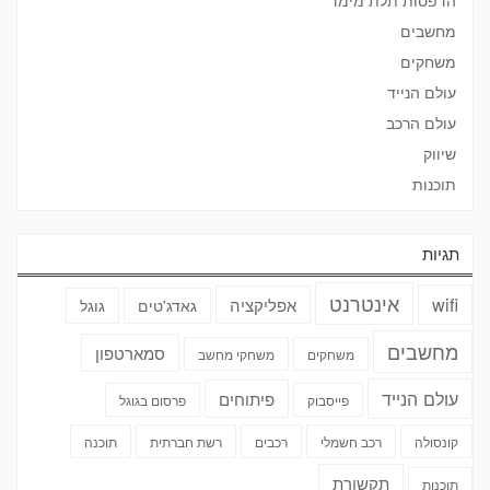
מחשבים
משחקים
עולם הנייד
עולם הרכב
שיווק
תוכנות
תגיות
אינטרנט
wifi
אפליקציה
גאדג'טים
גוגל
מחשבים
סמארטפון
משחקים
משחקי מחשב
עולם הנייד
פיתוחים
פייסבוק
פרסום בגוגל
קונסולה
רכב חשמלי
רכבים
רשת חברתית
תוכנה
תקשורת
תוכנות