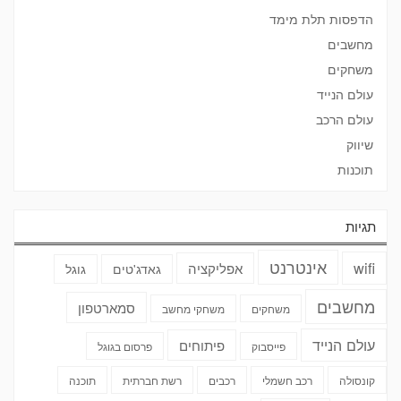
הדפסות תלת מימד
מחשבים
משחקים
עולם הנייד
עולם הרכב
שיווק
תוכנות
תגיות
אינטרנט
wifi
אפליקציה
גאדג'טים
גוגל
מחשבים
סמארטפון
משחקים
משחקי מחשב
עולם הנייד
פיתוחים
פייסבוק
פרסום בגוגל
קונסולה
רכב חשמלי
רכבים
רשת חברתית
תוכנה