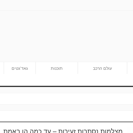
עולם הרכב
תוכנות
גאד'גטים
מצלמות נסתרות זעירות – עד כמה הן באמת