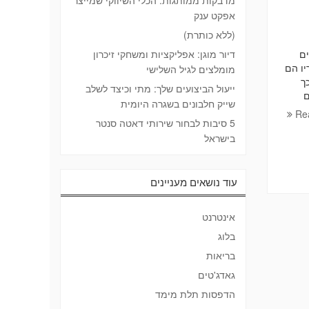
מדבקות ממותגות: הכלי השיווקי שמייצר
אפקט ענק
(ללא כותרת)
ים
דיור מוגן: אפליקציות ומשחקי זיכרון
ו הם
מומלצים לגיל השלישי
ך
ייעול הביצועים שלך: מתי וכיצד לשלב
ם
שייק חלבונים בשגרה היומית
Re
5 סיבות לבחור שירותי דאטה סנטר
בישראל
עוד נושאים מעניינים
אינטרנט
בלוג
בריאות
גאדג'טים
הדפסות תלת מימד